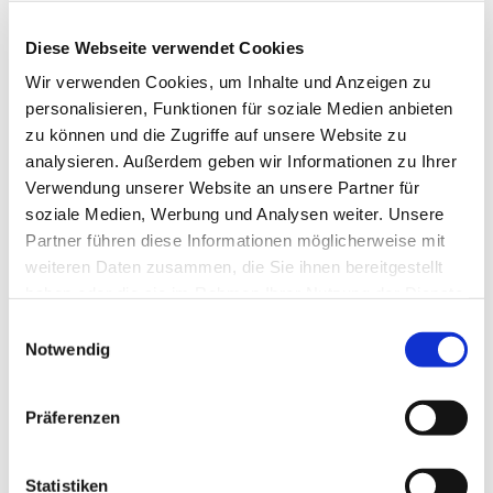
Referenzen
Diese Webseite verwendet Cookies
Wir sind der perfekte Partner für Ihr Bauvorhaben, lassen Sie
Wir verwenden Cookies, um Inhalte und Anzeigen zu
sich von unseren zufriedenen Kunden überzeugen.
personalisieren, Funktionen für soziale Medien anbieten
zu können und die Zugriffe auf unsere Website zu
analysieren. Außerdem geben wir Informationen zu Ihrer
Unserer Referenzen
Verwendung unserer Website an unsere Partner für
soziale Medien, Werbung und Analysen weiter. Unsere
Partner führen diese Informationen möglicherweise mit
weiteren Daten zusammen, die Sie ihnen bereitgestellt
haben oder die sie im Rahmen Ihrer Nutzung der Dienste
Ihr Fachbetrieb für Baugewerbe und
gesammelt haben.
Einwilligungsauswahl
Notwendig
Hausbau aus Drochtersen
Das Baugeschäft Ahlf ist Ihr Fachbetrieb für Baugewerbe und
Präferenzen
Hausbau. Wir mauern und verputzen, machen Baggerarbeiten
und dichten feuchte Keller ab. Wir verlegen für Sie Fliesen und
Pflastersteine und liefern Baustoffe zum Selbermachen.
Statistiken