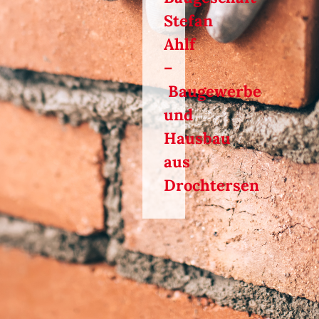
Stefan
Ahlf
–
Baugewerbe
und
Hausbau
aus
Drochtersen